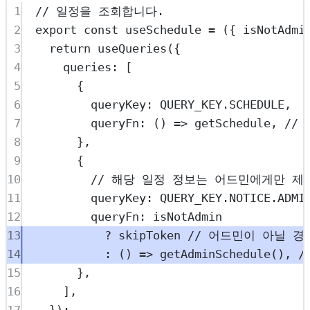
1
// 일정을 조회합니다.
2
export
const
useSchedule
=
 ({ 
isNotAdmi
3
return
useQueries
({
4
queries: [
5
{
6
queryKey: 
QUERY_KEY
.
SCHEDULE
,
7
queryFn
: () 
=>
 getSchedule, 
// 
8
},
9
{
10
// 해당 일정 정보는 어드민에게만 제
11
queryKey: 
QUERY_KEY
.
NOTICE
.
ADMI
12
queryFn: isNotAdmin
13
?
 skipToken 
// 어드민이 아닐 
14
:
 () 
=>
getAdminSchedule
(), 
/
15
},
16
],